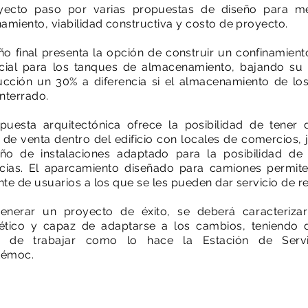
yecto paso por varias propuestas de diseño para me
amiento, viabilidad constructiva y costo de proyecto.
ño final presenta la
opción
de construir un confinamiento
icial para los tanques de almacenamiento, bajando su
ucción
un 30% a diferencia si el almacenamiento de lo
nterrado.
puesta arquitectónica ofrece la posibilidad de tener d
 de venta dentro del edificio con locales de comercios, 
seño
de instalaciones
adaptado para la posibilidad de
icias. El aparcamiento diseñado para camiones permite
te de usuarios a los que se les pueden dar servicio de r
generar un proyecto de
éxito
,
se deberá
caracterizar
ético
y capaz de adaptarse a los cambios, teniendo d
s de trabajar como lo hace la
Estación
de Servic
témoc.