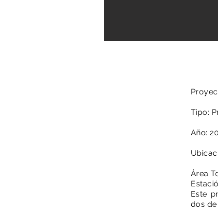
Proyect
Tipo: P
Año: 2
Ubicac
Área To
Estaci
Este p
dos de