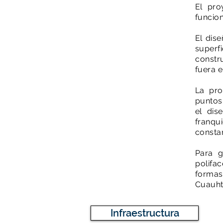
El pro
funcion
El dise
superf
constr
fuera e
La pro
puntos
el di
franqu
constan
Para 
polifac
forma
Cuauh
Infraestructura