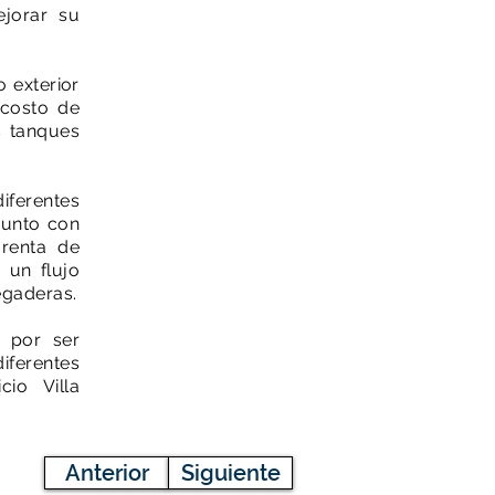
jorar su
 exterior
 costo de
s tanques
iferentes
junto con
 renta de
 un flujo
egaderas.
por ser
iferentes
io Villa
Anterior
Siguiente